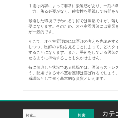
手術は内容によって非常に緊迫感があり、一刻の
一方、焦る必要がなく、確実性を重視して時間を
緊迫した環境で行われる手術では当然ですが、落
要になります。そのため、オペ室看護師には意図
が一般的です。
そこで、オペ室看護師には医師の考えを先読みす
しつつ、医師の挙動を見ることによって、どのタ
することになります。また、手術をしている医師
せるように準備することも欠かせません。
特に切迫した状況である現場では、医師もストレ
う、配慮できるオペ室看護師は喜ばれるでしょう
看護師として働く基本的な資質といえます。
検
カテ
索: