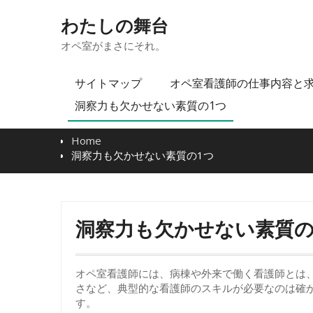
Skip
to
わたしの舞台
content
オペ室がまさにそれ。
サイトマップ
オペ室看護師の仕事内容と
洞察力も欠かせない素質の1つ
Home
洞察力も欠かせない素質の1つ
洞察力も欠かせない素質の
オペ室看護師には、病棟や外来で働く看護師とは
さなど、典型的な看護師のスキルが必要なのは確
す。